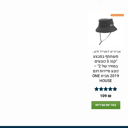
אביזרים למטייל ולשטח
משתתף במבצע
"קנה 3 כובעים
במחיר של 2" –
כובע סיירות דגם
2019 מבית ONE
HOUSE
המחיר
המחיר
109
₪
דורג
4.9
המקורי
הנוכחי
מתוך 5
היה:
הוא:
בחר אפשרויות
109 ₪.
125 ₪.
למוצר
זה
יש