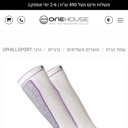
משלוח חינם מעל 490 ש"ח | 2-6 ימי אספקה
סגור
Ski
t
conten
עמוד הבית
/
מוצרים משלימים
/
גרביים
/
גרבי UPHILLSPORT