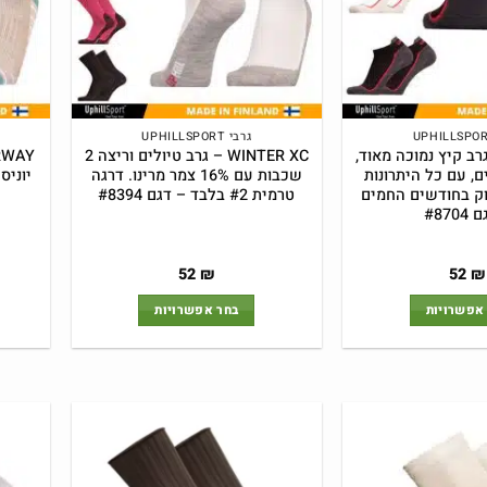
גרבי UPHILLSPORT
BER – גרב קיץ נמוכה מאוד,
WINTER XC – גרב טיולים וריצה 2
ם, עם כל היתרונות
שכבות עם 16% צמר מרינו. דרגה
 במבוק בחודשים החמים
טרמית #2 בלבד – דגם #8394
#870
המחיר
המחיר
52
₪
52
₪
המקורי
הנוכחי
היה:
הוא:
אפשרויות
בחר אפשרויות
52 ₪.
55 ₪.
למוצר
למוצר
זה
זה
יש
יש
מספר
מספר
סוגים.
סוגים.
ניתן
ניתן