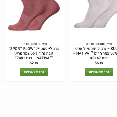
לבחור
לבחור
את
את
האפשרויות
האפשרויות
בעמוד
בעמוד
המוצר
המוצר
גרבי UPHILLSPORT
גרבי UPHILLSPORT
KUUSA – גרב לייפסטייל אפס
גרב לייפסטייל "SPORT FLOW"
גובה 56% צמר מרינו ™NATIVA –
גובה נמוך 56% צמר מרינו
דגם #9147
™NATIVA – דגם E7481
62
₪
56
₪
בחר אפשרויות
בחר אפשרויות
למוצר
למוצר
זה
זה
יש
יש
מספר
מספר
סוגים.
סוגים.
ניתן
ניתן
לבחור
לבחור