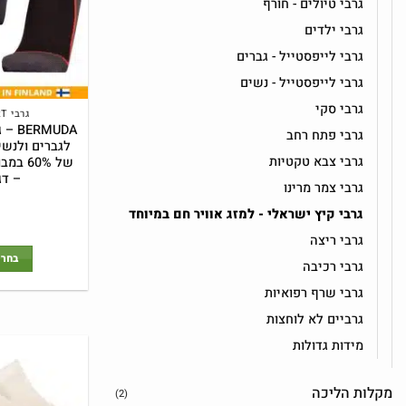
גרבי טיולים - חורף
גרבי ילדים
גרבי לייפסטייל - גברים
גרבי לייפסטייל - נשים
גרבי סקי
גרבי UPHILLSPORT
MUDA
גרבי פתח רחב
לגברים ולנשי
גרבי צבא טקטיות
של 60%
– דגם 4
גרבי צמר מרינו
גרבי קיץ ישראלי - למזג אוויר חם במיוחד
גרבי ריצה
בחר 
גרבי רכיבה
גרבי שרף רפואיות
גרביים לא לוחצות
מידות גדולות
מקלות הליכה
(2)