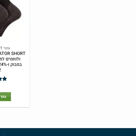
גרבי UPHILLSPORT
2
דור
5
בחר 