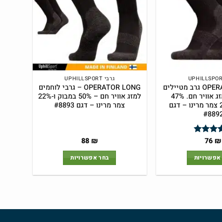
את
את
האפשרויות
האפשרויות
בעמוד
בעמוד
המוצר
המוצר
גרבי UPHILLSPORT
OPERATOR SHORT גרב מטיילים
OPERATOR LONG – גרבי לוחמים
ולוחמים למזג אוויר חם. 47%
למזג אוויר חם – 50% במבוק ו-22%
במבוק ו-24% צמר מרינו – דגם
צמר מרינו – דגם #8893
#889
88
₪
76
₪
ג
5
מתוך
אפשרויות
בחר אפשרויות
למוצר
למוצר
זה
זה
יש
יש
מספר
מספר
סוגים.
סוגים.