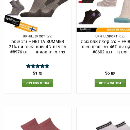
גרבי UPHILLSPORT
גרבי UPHILLSPORT
FAIRWAY – גרב קיצית אפס גובה
HETTA SUMMER – גרב שטח
יוניסקס עם 46% צמר מרינו נושם
מרופדת ל-4 עונות השנה עם 21%
ומנדף – דגם #8602
צמר מרינו ממוחזר – דגם #8976
המחיר
המחיר
51
₪
56
₪
דורג
5
מתוך
המקורי
הנוכחי
5
היה:
הוא:
בחר אפשרויות
בחר אפשרויות
51 ₪.
54 ₪.
למוצר
למוצר
זה
זה
יש
יש
מספר
מספר
סוגים.
סוגים.
ניתן
ניתן