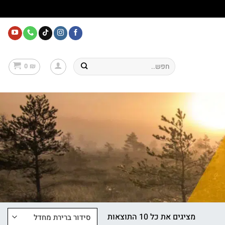
חיפוש
0
₪
עבור:
מציגים את כל ⁦10⁩ התוצאות