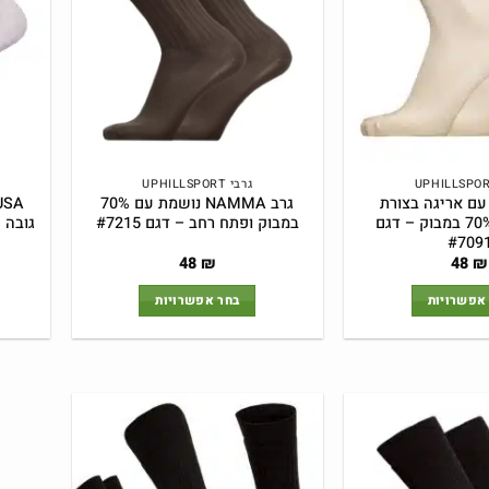
לבחור
לבחור
את
את
האפשרויות
האפשרויות
בעמוד
בעמוד
המוצר
המוצר
גרבי UPHILLSPORT
רב KAJA עם אריגה בצורת
גרב NAMMA נושמת עם 70%
ריבועים – 70% במבוק – דגם
במבוק ופתח רחב – דגם #7215
#709
48
₪
48
₪
אפשרויות
בחר אפשרויות
למוצר
למוצר
זה
זה
יש
יש
מספר
מספר
סוגים.
סוגים.
ניתן
ניתן
לבחור
לבחור