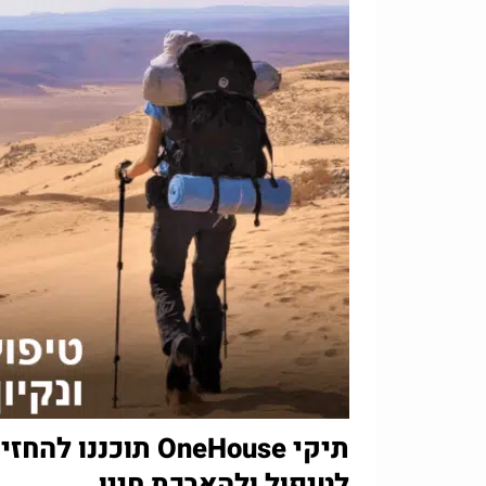
תיקי OneHouse תו
לטיפול ולהארכת חייו
.