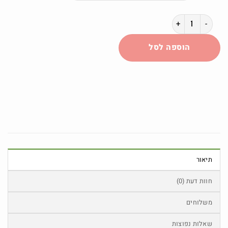
כמות של PEKO Resin - גרבי טיולים עם צמר מרינו ושרף בטכנולוגיית ®Prexelent - דגם #9339
הוספה לסל
תיאור
חוות דעת (0)
משלוחים
שאלות נפוצות