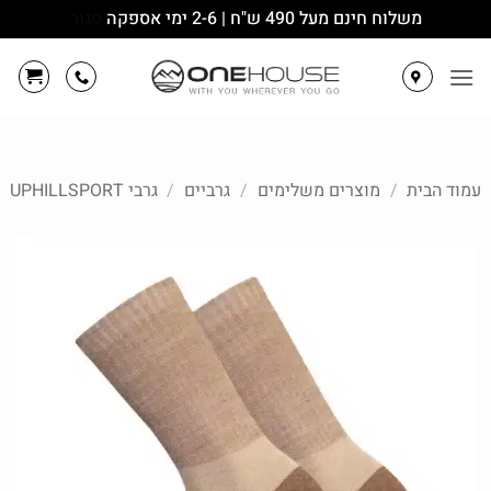
משלוח חינם מעל 490 ש"ח | 2-6 ימי אספקה
סגור
Ski
t
conten
עמוד הבית
/
מוצרים משלימים
/
גרביים
/
גרבי UPHILLSPORT