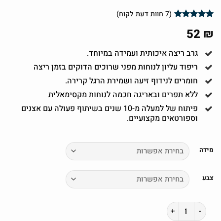
(
7
חוות דעת לקוח)
7
מדורגים
5
52
₪
מתוך 5
מבוסס על
דירוגים של
גרב ריצה איכותית ועמידה במיוחד.
לקוחות
ריפוד עליון לנוחות מפני שרוכים הדוקים בזמן ריצה
חומרים לנידוף זיעה ושמירת הרגל קרירה.
ללא תפרים ובאריגה חכמה לנוחות מקסימאלית
פיתוח של למעלה מ-10 שנים בשיתוף פעולה עם אצנים
וספורטאים מקצועיים.
מידה
צבע
כמות של Front - גרבי ספורט אידיאליים לספורטאים ואצנים - דגם #8396