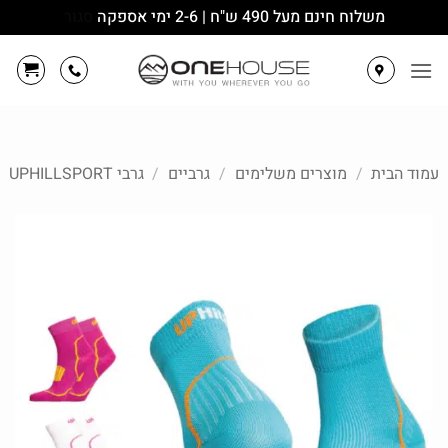
משלוח חינם מעל 490 ש"ח | 2-6 ימי אספקה
סגור
Ski
t
conten
עמוד הבית
/
מוצרים משלימים
/
גרביים
/
גרבי UPHILLSPORT