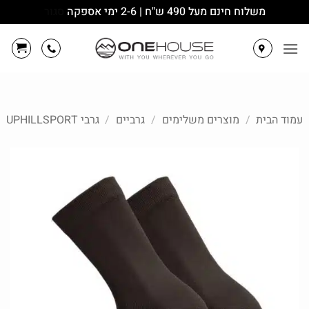
משלוח חינם מעל 490 ש"ח | 2-6 ימי אספקה
סגור
Ski
t
conten
עמוד הבית
/
מוצרים משלימים
/
גרביים
/
גרבי UPHILLSPORT