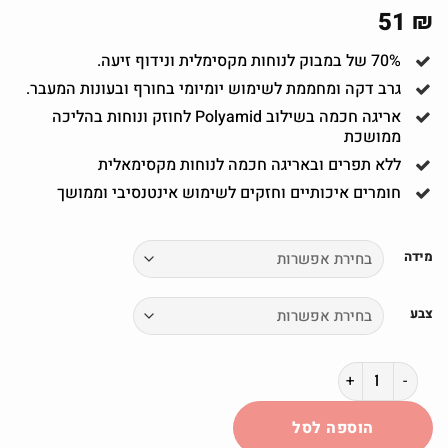
51
₪
70% של במבוק לנוחות מקסימלית ונידוף זיעה.
גרב דקה ומחממת לשימוש יומיומי בחורף ובעונות המעבר.
אריגה חכמה בשילוב Polyamid לחוזק ונוחות בהליכה
ממושכת
ללא תפרים ובאריגה חכמה לנוחות מקסימאלית
חומרים איכותיים וחזקים לשימוש אינטנסיבי וממושך
מידה
צבע
כמות של גרב במבוק Aare עם 60% במבוק - דגם #75142
הוספה לסל