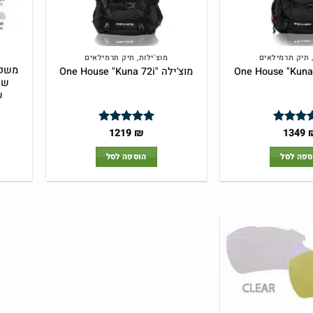
, תיק תרמילאים
מוצ'ילות, תיק תרמילאים
משקפ
מוצ'ילה "One House "Kuna 72i
ש
1219
₪
1349
ג
5
מתוך
דורג
4.95
מתוך 5
ספה לסל
הוספה לסל