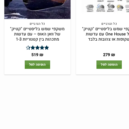
כל הגרביים
כל הגרביים
י שמש בליסטיים "קטיק"
משקפי שמש בליסטיים "קטיק"
של One House עם עדשות
של וואן האוס – עם עדשות
קופות או צהובות בלבד
מתכהות בין קטגוריות 1-3
המחיר
המחיר
המחיר
המחיר
519
₪
279
₪
דורג
4.33
המקורי
הנוכחי
המקורי
הנוכחי
מתוך 5
היה:
הוא:
היה:
הוא:
הוספה לסל
הוספה לסל
519 ₪.
699 ₪.
279 ₪.
399 ₪.