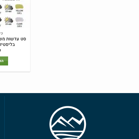
כל
סט עדשות מש
בליסטיות  House
₪
הו