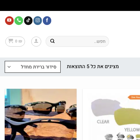
חיפוש
0
₪
עבור:
מציגים את כל ⁦5⁩ התוצאות