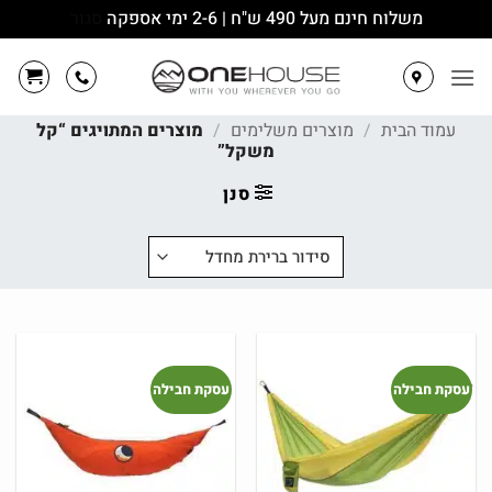
משלוח חינם מעל 490 ש"ח | 2-6 ימי אספקה
סגור
Ski
t
conten
עמוד הבית
/
מוצרים משלימים
/
מוצרים המתויגים “קל
משקל”
סנן
עסקת חבילה
עסקת חבילה