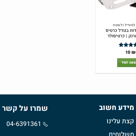
 למטייל ולשטח
ות בגודל כרטיס
נק | כרטיסולר
10
₪
ג
5
מתוך
ספה לסל
מידע חשוב
שמרו על קשר
קצת עלינו
04-6391361
משלוחים