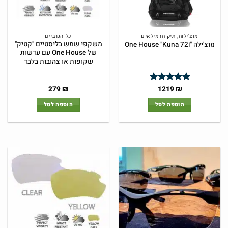
מוצ'ילות, תיק תרמילאים
כל הגרביים
משקפי שמש בליסטיים "קטיק"
מוצ'ילה "One House "Kuna 72i
של One House עם עדשות
שקופות או צהובות בלבד
המחיר
המחיר
279
₪
1219
₪
דורג
4.95
המקורי
הנוכחי
מתוך 5
היה:
הוא:
הוספה לסל
הוספה לסל
279 ₪.
399 ₪.