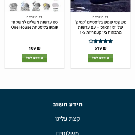
כל הגרביים
כל הגרביים
משקפי שמש בליסטיים "קטיק"
סט עדשות משלים למשקפי
של וואן האוס – עם עדשות
שמש בליסטיות One House
מתכהות בין קטגוריות 1-3
המחיר
המחיר
109
₪
519
₪
דורג
4.33
המקורי
הנוכחי
מתוך 5
היה:
הוא:
הוספה לסל
הוספה לסל
519 ₪.
699 ₪.
מידע חשוב
קצת עלינו
משלוחים