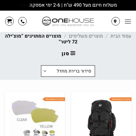
משלוח חינם מעל 490 ש"ח | 2-6 ימי אספקה
סגור
Ski
t
conten
עמוד הבית
/
מוצרים משלימים
/
מוצרים המתויגים “מוצ'ילה
72 ליטר”
סנן