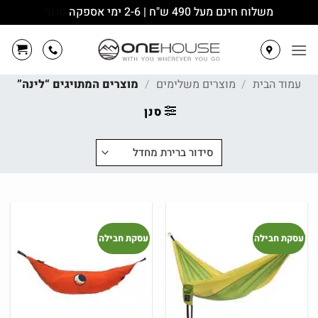
משלוח חינם מעל 490 ש"ח | 2-6 ימי אספקה
סגור
Ski
t
conten
עמוד הבית
/
מוצרים משלימים
/
מוצרים המתויגים “לינה”
סנן
עסקת חבילה
עסקת חבילה