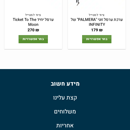
ציוד למטייל
ציוד למטייל
ערכת ערסל זוגי "PALMERA" של
ערסל יחיד Ticket To The
Moon
INFINITY
270
₪
179
₪
בחר אפשרויות
בחר אפשרויות
למוצר
למוצר
זה
זה
יש
יש
מספר
מספר
סוגים.
סוגים.
ניתן
ניתן
מידע חשוב
לבחור
לבחור
את
את
האפשרויות
האפשרויות
קצת עלינו
בעמוד
בעמוד
המוצר
המוצר
משלוחים
אחריות