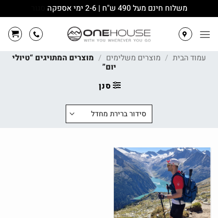
משלוח חינם מעל 490 ש"ח | 2-6 ימי אספקה
סגור
Ski
t
conten
עמוד הבית
/
מוצרים משלימים
/
מוצרים המתויגים “טיולי
יום”
סנן