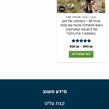
מוצרי המותג ONE HOUSE
ארבל 30 – המהפכה של וואן
האוס ממשיכה! עכשיו עם מבחר
של 3 מבצעי קומבינציה,
בתוספת 1 ש"ח בלבד!
טווח
900
₪
–
899
₪
דורג
5
מתוך
מחירים:
5
בחר אפשרויות
עד
למוצר
זה
יש
מספר
סוגים.
ניתן
מידע חשוב
לבחור
את
האפשרויות
קצת עלינו
בעמוד