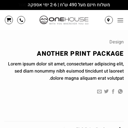
משלוח חינם מעל 490 ש"ח | 2-6 ימי אספקה
סגור
Ski
t
conten
Design
ANOTHER PRINT PACKAGE
Lorem ipsum dolor sit amet, consectetuer adipiscing elit,
sed diam nonummy nibh euismod tincidunt ut laoreet
dolore magna aliquam erat volutpat.